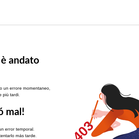
 è andato
rato un errore momentaneo,
e più tardi.
ó mal!
403
un error temporal.
ntentarlo más tarde.